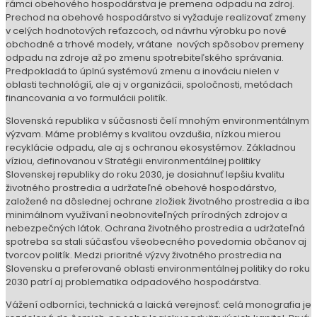
rámci obehového hospodárstva je premena odpadu na zdroj.
Prechod na obehové hospodárstvo si vyžaduje realizovať zmeny
v celých hodnotových reťazcoch, od návrhu výrobku po nové
obchodné a trhové modely, vrátane nových spôsobov premeny
odpadu na zdroje až po zmenu spotrebiteľského správania.
Predpokladá to úplnú systémovú zmenu a inováciu nielen v
oblasti technológií, ale aj v organizácii, spoločnosti, metódach
financovania a vo formulácii politík.
Slovenská republika v súčasnosti čelí mnohým environmentálnym
výzvam. Máme problémy s kvalitou ovzdušia, nízkou mierou
recyklácie odpadu, ale aj s ochranou ekosystémov. Základnou
víziou, definovanou v Stratégii environmentálnej politiky
Slovenskej republiky do roku 2030, je dosiahnuť lepšiu kvalitu
životného prostredia a udržateľné obehové hospodárstvo,
založené na dôslednej ochrane zložiek životného prostredia a iba
minimálnom využívaní neobnoviteľných prírodných zdrojov a
nebezpečných látok. Ochrana životného prostredia a udržateľná
spotreba sa stali súčasťou všeobecného povedomia občanov aj
tvorcov politík. Medzi prioritné výzvy životného prostredia na
Slovensku a preferované oblasti environmentálnej politiky do roku
2030 patrí aj problematika odpadového hospodárstva.
Vážení odborníci, technická a laická verejnosť: celá monografia je