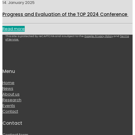
14. January 2025
Progress and Evaluation of the TOP 2024 Conference
Read more
This site is protected by reCAPTCHA and is subject to the
Google Privacy Policy
and
Terms
of Service.
Menu
Home
News
About us
Research
Events
Contact
Contact
Contact form