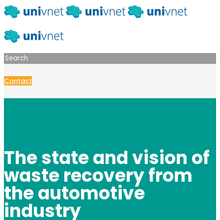
Contact
The state and vision of
waste recovery from
the automotive
industry