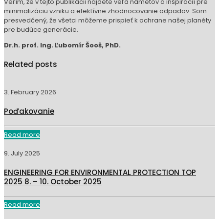
Verím, že v tejto publikácii nájdete veľa námetov a inšpirácií pre
minimalizáciu vzniku a efektívne zhodnocovanie odpadov. Som
presvedčený, že všetci môžeme prispieť k ochrane našej planéty
pre budúce generácie.
Dr.h. prof. Ing. Ľubomír Šooš, PhD.
Related posts
3. February 2026
Poďakovanie
Read more
9. July 2025
ENGINEERING FOR ENVIRONMENTAL PROTECTION TOP
2025 8. – 10. October 2025
Read more