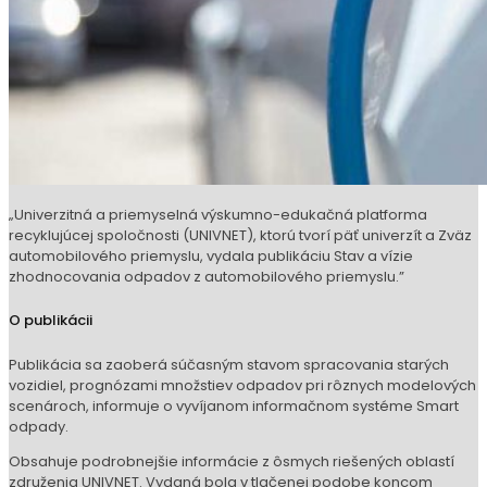
„Univerzitná a priemyselná výskumno-edukačná platforma
recyklujúcej spoločnosti (UNIVNET), ktorú tvorí päť univerzít a Zväz
automobilového priemyslu, vydala publikáciu Stav a vízie
zhodnocovania odpadov z automobilového priemyslu.”
O publikácii
Publikácia sa zaoberá súčasným stavom spracovania starých
vozidiel, prognózami množstiev odpadov pri rôznych modelových
scenároch, informuje o vyvíjanom informačnom systéme Smart
odpady.
Obsahuje podrobnejšie informácie z ôsmych riešených oblastí
združenia UNIVNET. Vydaná bola v tlačenej podobe koncom