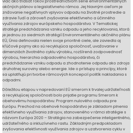
viac ako tridsať rokov prostredníctvom série environmentálnych
akčných plánov a legislatívneho rámca. Jej hlavným cieľom je
znižovanie negatívnych vplyvov odpadu na životné prostredie a
zdravie ľudí a zároveň zvyšovanie efektívneho a účinného
využívania zdrojov európskeho hospodárstva. V Tematickej
stratégii predchádzania vzniku odpadu a jeho recyklovania, ktorá
je jednou zo siedmich stratégií Environmentálneho akčného plánu
EÚ, Únia definovala nielen svoje prioritné ciele, ale zaviedla aj
kľúčové pojmy ako sú recyklujúca spoločnosť, uvažovanie v
dimenziách životného cyklu výrobku, rozšírená zodpovednosť
výrobcu, hierarchia odpadového hospodárstva, či
predchádzanie vzniku odpadu a zhodnotenie odpadu ako zdroja
druhotnej suroviny alebo energie. Ide o prístupy a princípy, ktoré
sa uplatňujú pri tvorbe rámcových koncepcií politík nakladania s
odpadmi.
Dôležitou etapou v napredovaní EÚ smerom k trvalej udržateľnosti
a recyklujúcej spoločnosti bolo prijatie programu Smerom k
obehovému hospodárstvu: Program nulového odpadu pre
Európu. Prechod na obehové hospodárstvo je základom plnenia
efektívneho využívania zdrojov, stanoveného v rámci stratégie s
názvom Európa 2020 – Stratégia na zabezpečenie inteligentného,
udržateľného a inkluzívneho rastu. Základným predpokladom
zvyšovania efektívnosti využívania zdrojov a uzatvorenia cyklu v