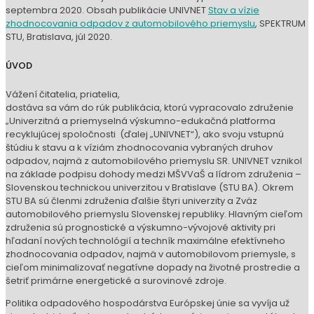
septembra 2020. Obsah publikácie UNIVNET
Stav a vízie
zhodnocovania odpadov z automobilového priemyslu
, SPEKTRUM
STU, Bratislava, júl 2020.
ÚVOD
Vážení čitatelia, priatelia,
dostáva sa vám do rúk publikácia, ktorú vypracovalo združenie
„Univerzitná a priemyselná výskumno-edukačná platforma
recyklujúcej spoločnosti (ďalej „UNIVNET“), ako svoju vstupnú
štúdiu k stavu a k víziám zhodnocovania vybraných druhov
odpadov, najmä z automobilového priemyslu SR. UNIVNET vznikol
na základe podpisu dohody medzi MŠVVaŠ a lídrom združenia –
Slovenskou technickou univerzitou v Bratislave (STU BA). Okrem
STU BA sú členmi združenia ďalšie štyri univerzity a Zväz
automobilového priemyslu Slovenskej republiky. Hlavným cieľom
združenia sú prognostické a výskumno-vývojové aktivity pri
hľadaní nových technológií a techník maximálne efektívneho
zhodnocovania odpadov, najmä v automobilovom priemysle, s
cieľom minimalizovať negatívne dopady na životné prostredie a
šetriť primárne energetické a surovinové zdroje.
Politika odpadového hospodárstva Európskej únie sa vyvíja už