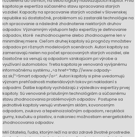
rozdelená do ôsmich, na seba logicky nadväzujúcich kapitol. Prvá
kapitola je expertíza súčasného stavu spracovania starých
vozidiel. Kapacity na spracovanie starých vozidiel v Slovenskej
republike sú dostatočné, problémom sú zastaralé technológie na
ich spracovanie a následné zhodnotenie niektorých druhov
odpadov. Významným výstupom tejto expertízy je definovanie
odpadov, ktoré nezhodnocujeme alebo zhodnocujeme len v
minimálnej miere. Cieľom druhej kapitoly sú prognózy množstiev
odpadov pri rôznych modelových scenároch. Autori kapitoly sa
zameriavajú nielen na počet spracovaných starých vozidiel, ale
čiastočne sa venujú aj odpadom vznikajúcim pri výrobe a
využívaní automobilov. Tretia kapitola je venovaná vyvíjanému
informačnému systému „<a href=”http://www.odpady-
az.sk/”>Smart odpady</a>“. Autori kapitoly si plne uvedomujú
význam prehľadnosti materiálových tokov pri nakladaní s
odpadmi. Ďalšie kapitoly vychádzajú z výsledkov expertízy prvej
kapitoly. Sú venované príslušným technológiám a súčasnému
stavu zhodnocovania problémových odpadov. Postupne sa
jednotlivé kapitoly venujú vrstveným sklám, kovonosným
odpadom, zvukovo a tepelnoizolačným odpadom, recyklácii
gumy, kaučuku a plastov, a nakoniec možnostiam energetického
zhodnocovania odpadov.
Milí čitatelia, ľudia, ktorým leží na srdci zdravé životné prostredie.