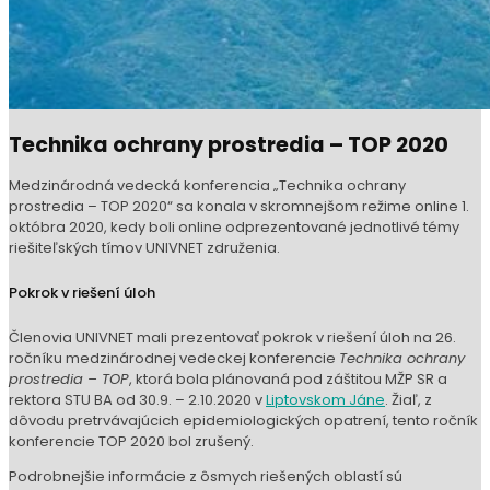
Technika ochrany prostredia – TOP 2020
Medzinárodná vedecká konferencia „Technika ochrany
prostredia – TOP 2020“ sa konala v skromnejšom režime online 1.
októbra 2020, kedy boli online odprezentované jednotlivé témy
riešiteľských tímov UNIVNET združenia.
Pokrok v riešení úloh
Členovia UNIVNET mali prezentovať pokrok v riešení úloh na 26.
ročníku medzinárodnej vedeckej konferencie
Technika ochrany
prostredia – TOP
, ktorá bola plánovaná pod záštitou MŽP SR a
rektora STU BA od 30.9. – 2.10.2020 v
Liptovskom Jáne
. Žiaľ, z
dôvodu pretrvávajúcich epidemiologických opatrení, tento ročník
konferencie TOP 2020 bol zrušený.
Podrobnejšie informácie z ôsmych riešených oblastí sú