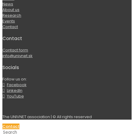
News
About us
Research
Events
Contact
Contact
Contact form
info@univnet.sk
Socials
Follow us on:
Facebook
LinkedIn
YouTube
The UNIVNET association | © All rights reserved
Contact