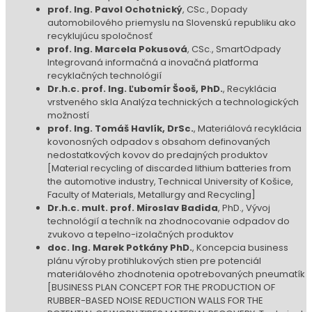
prof. Ing. Pavol Ochotnický
, CSc., Dopady
automobilového priemyslu na Slovenskú republiku ako
recyklujúcu spoločnosť
prof. Ing. Marcela Pokusová
, CSc., SmartOdpady
Integrovaná informačná a inovačná platforma
recyklačných technológií
Dr.h.c. prof. Ing. Ľubomír Šooš, PhD.
, Recyklácia
vrstveného skla Analýza technických a technologických
možností
prof. Ing. Tomáš Havlík, DrSc.
, Materiálová recyklácia
kovonosných odpadov s obsahom definovaných
nedostatkových kovov do predajných produktov
[Material recycling of discarded lithium batteries from
the automotive industry, Technical University of Košice,
Faculty of Materials, Metallurgy and Recycling]
Dr.h.c. mult. prof. Miroslav Badida
, PhD., Vývoj
technológií a techník na zhodnocovanie odpadov do
zvukovo a tepelno-izolačných produktov
doc. Ing. Marek Potkány PhD.
, Koncepcia business
plánu výroby protihlukových stien pre potenciál
materiálového zhodnotenia opotrebovaných pneumatík
[BUSINESS PLAN CONCEPT FOR THE PRODUCTION OF
RUBBER-BASED NOISE REDUCTION WALLS FOR THE