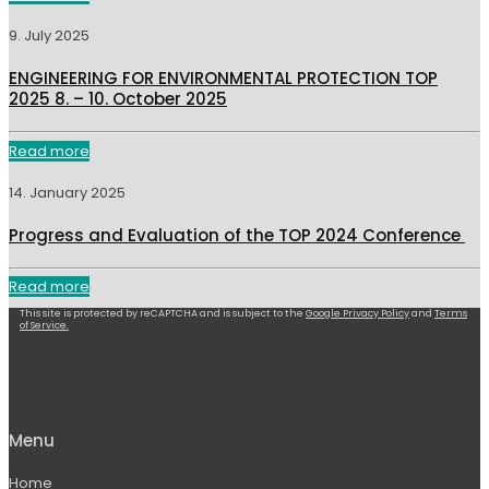
9. July 2025
ENGINEERING FOR ENVIRONMENTAL PROTECTION TOP
2025 8. – 10. October 2025
Read more
14. January 2025
Progress and Evaluation of the TOP 2024 Conference
Read more
This site is protected by reCAPTCHA and is subject to the
Google Privacy Policy
and
Terms
of Service.
Menu
Home