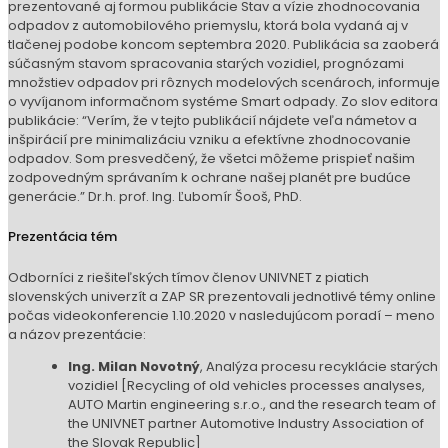
prezentované aj formou publikácie Stav a vízie zhodnocovania
odpadov z automobilového priemyslu, ktorá bola vydaná aj v
tlačenej podobe koncom septembra 2020. Publikácia sa zaoberá
súčasným stavom spracovania starých vozidiel, prognózami
množstiev odpadov pri rôznych modelových scenároch, informuje
o vyvíjanom informačnom systéme Smart odpady. Zo slov editora
publikácie: “Verím, že v tejto publikácií nájdete veľa námetov a
inšpirácií pre minimalizáciu vzniku a efektívne zhodnocovanie
odpadov. Som presvedčený, že všetci môžeme prispieť našim
zodpovedným správaním k ochrane našej planét pre budúce
generácie.” Dr.h. prof. Ing. Ľubomír Šooš, PhD.
Prezentácia tém
Odborníci z riešiteľských tímov členov UNIVNET z piatich
slovenských univerzít a ZAP SR prezentovali jednotlivé témy online
počas videokonferencie 1.10.2020 v nasledujúcom poradí – meno
a názov prezentácie:
Ing. Milan Novotný
, Analýza procesu recyklácie starých
vozidiel [Recycling of old vehicles processes analyses,
AUTO Martin engineering s.r.o., and the research team of
the UNIVNET partner Automotive Industry Association of
the Slovak Republic]