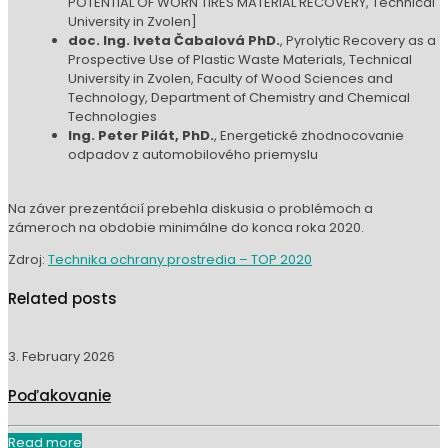
POTENTIAL OF WORN TIRES MATERIAL RECOVERY, Technical
University in Zvolen]
doc. Ing. Iveta Čabalová PhD.
, Pyrolytic Recovery as a
Prospective Use of Plastic Waste Materials, Technical
University in Zvolen, Faculty of Wood Sciences and
Technology, Department of Chemistry and Chemical
Technologies
Ing. Peter Pilát, PhD.
, Energetické zhodnocovanie
odpadov z automobilového priemyslu
Na záver prezentácií prebehla diskusia o problémoch a
zámeroch na obdobie minimálne do konca roka 2020.
Zdroj:
Technika ochrany prostredia – TOP 2020
Related posts
3. February 2026
Poďakovanie
Read more